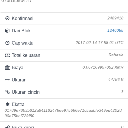
07bf1859b47f7
Konfirmasi
2489418
Dari Blok
1246055
Cap waktu
2017-02-14 17:58:01 UTC
Total keluaran
Rahasia
Biaya
0.067169957052 XMR
Ukuran
44786 B
Ukuran cincin
3
Ekstra
01789e78b3b812a841182476ee975666e71c5aabfe349ed4202d
90a75bef72fd80
Buka kunci
0