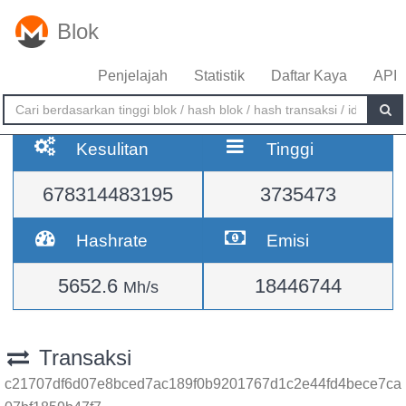
Blok
Penjelajah
Statistik
Daftar Kaya
API
Kesulitan
Tinggi
678314483195
3735473
Hashrate
Emisi
5652.6
18446744
Mh/s
Transaksi
c21707df6d07e8bced7ac189f0b9201767d1c2e44fd4bece7ca