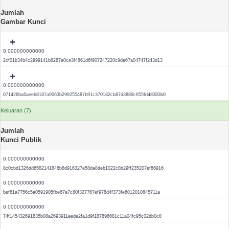
Jumlah
Gambar Kunci
0.000000000000
2cf01b34b4c2999141b8287a0ce3f4861d6f907247220c9de67a04747f243d13
0.000000000000
071426ba6aeeb8187a9063b299255487b91c370182cb87d3889c955fd48383b0
Keluaran (7)
Jumlah
Kunci Publik
0.000000000000
8c0cbd1326dd6582141846b8d916327e58da8deb1022c8b29ff235207ef86916
0.000000000000
bef61a7756c5a0591905fbe67a7c80f327767ef978d4f373fe6012010845711a
0.000000000000
74f145432691835b08a2693911eede2fa1d9f187896681c11a04fc95c02db0c8