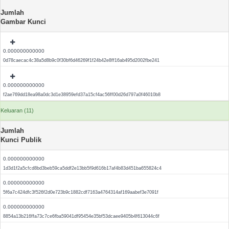
Jumlah
Gambar Kunci
0.000000000000
0d78caecac4c38a5d8b9c0f30bf6d46269f1f24b42e8ff16ab495d2002fbe241
0.000000000000
f2ae769dd18ea98a0dc3d1e38959efd37a15cf4ac56ff00d26d797a0f46010b8
Keluaran (11)
Jumlah
Kunci Publik
0.000000000000
1d3d1f2a5cfcd8bd3beb59ca5ddf2e13bb5f9d616b17af4b83d451ba655824c4
0.000000000000
5f6a7c424dfc3f526f2d0e723b9c1882cdf7163a4764314af169aabef3e7091f
0.000000000000
8854a13b216ffa73c7ce6fba59041df95454e35bf53dcaee9405b4f613044c6f