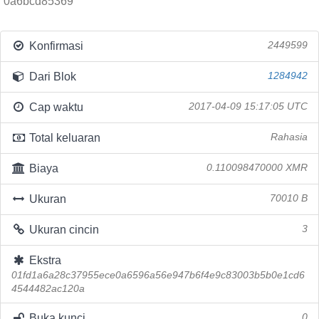
0a6bcd85369
Konfirmasi
2449599
Dari Blok
1284942
Cap waktu
2017-04-09 15:17:05 UTC
Total keluaran
Rahasia
Biaya
0.110098470000 XMR
Ukuran
70010 B
Ukuran cincin
3
Ekstra
01fd1a6a28c37955ece0a6596a56e947b6f4e9c83003b5b0e1cd6
4544482ac120a
Buka kunci
0