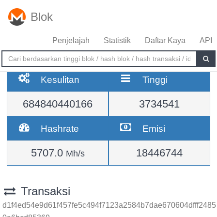
Blok
Penjelajah
Statistik
Daftar Kaya
API
Kesulitan
Tinggi
684840440166
3734541
Hashrate
Emisi
5707.0
18446744
Mh/s
Transaksi
d1f4ed54e9d61f457fe5c494f7123a2584b7dae670604dfff2485