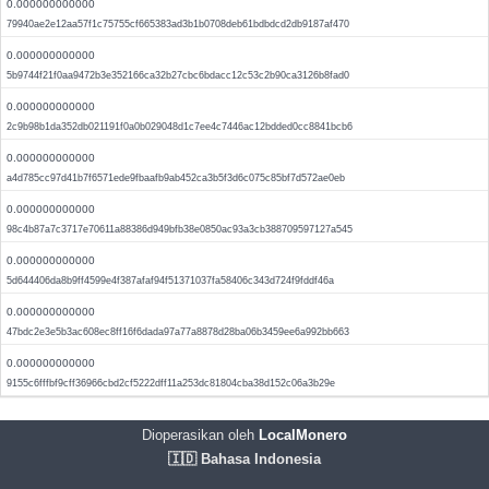
0.000000000000
79940ae2e12aa57f1c75755cf665383ad3b1b0708deb61bdbdcd2db9187af470
0.000000000000
5b9744f21f0aa9472b3e352166ca32b27cbc6bdacc12c53c2b90ca3126b8fad0
0.000000000000
2c9b98b1da352db021191f0a0b029048d1c7ee4c7446ac12bdded0cc8841bcb6
0.000000000000
a4d785cc97d41b7f6571ede9fbaafb9ab452ca3b5f3d6c075c85bf7d572ae0eb
0.000000000000
98c4b87a7c3717e70611a88386d949bfb38e0850ac93a3cb388709597127a545
0.000000000000
5d644406da8b9ff4599e4f387afaf94f51371037fa58406c343d724f9fddf46a
0.000000000000
47bdc2e3e5b3ac608ec8ff16f6dada97a77a8878d28ba06b3459ee6a992bb663
0.000000000000
9155c6fffbf9cff36966cbd2cf5222dff11a253dc81804cba38d152c06a3b29e
Dioperasikan oleh
LocalMonero
🇮🇩 Bahasa Indonesia