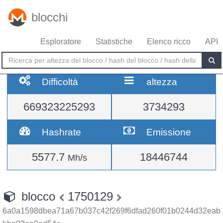
blocchi
Esploratore
Statistiche
Elenco ricco
API
Difficoltà
altezza
669323225293
3734293
Hashrate
Emissione
5577.7
18446744
Mh/s
blocco
1750129
6a0a1598dbea71a67b037c42f269f6dfad260f01b0244d32eab