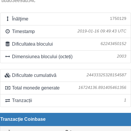
bba03ee9ad54c
Înălţime
1750129
Timestamp
2019-01-16 09:49:43 UTC
Dificultatea blocului
62243450152
Dimensiunea blocului (octeți)
2003
Dificultate cumulativă
24433325328154587
Total monede generate
16724136.891405461356
Tranzacții
1
Tranzacție Coinbase