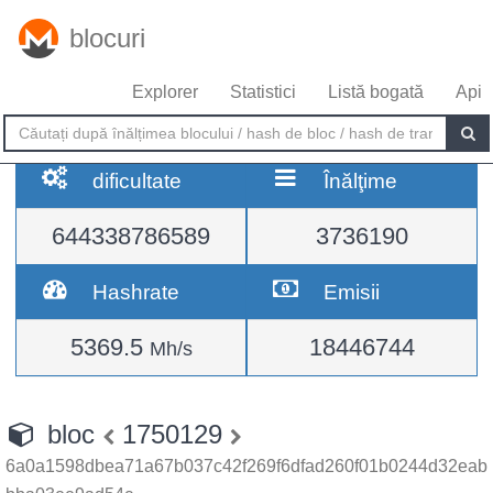
blocuri
Explorer
Statistici
Listă bogată
Api
dificultate
Înălţime
644338786589
3736190
Hashrate
Emisii
5369.5
18446744
Mh/s
bloc
1750129
6a0a1598dbea71a67b037c42f269f6dfad260f01b0244d32eab