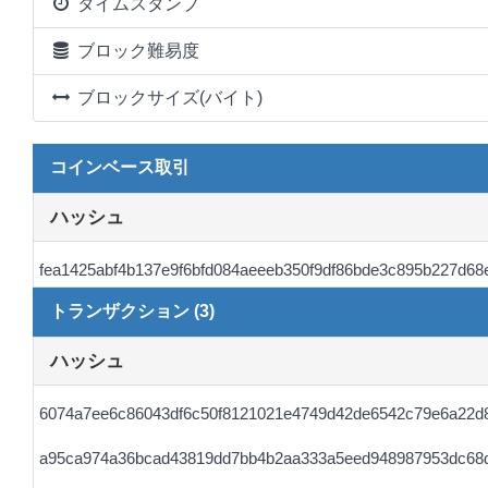
タイムスタンプ
ブロック難易度
ブロックサイズ(バイト)
コインベース取引
ハッシュ
fea1425abf4b137e9f6bfd084aeeeb350f9df86bde3c895b227d68
トランザクション (3)
ハッシュ
6074a7ee6c86043df6c50f8121021e4749d42de6542c79e6a22d
a95ca974a36bcad43819dd7bb4b2aa333a5eed948987953dc68