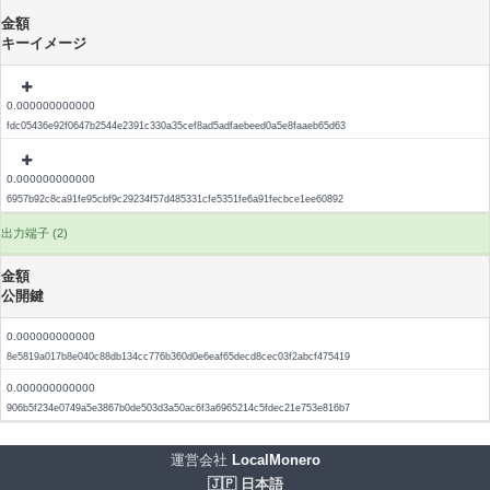
金額
キーイメージ
0.000000000000
fdc05436e92f0647b2544e2391c330a35cef8ad5adfaebeed0a5e8faaeb65d63
0.000000000000
6957b92c8ca91fe95cbf9c29234f57d485331cfe5351fe6a91fecbce1ee60892
出力端子 (2)
金額
公開鍵
0.000000000000
8e5819a017b8e040c88db134cc776b360d0e6eaf65decd8cec03f2abcf475419
0.000000000000
906b5f234e0749a5e3867b0de503d3a50ac6f3a6965214c5fdec21e753e816b7
運営会社
LocalMonero
🇯🇵 日本語