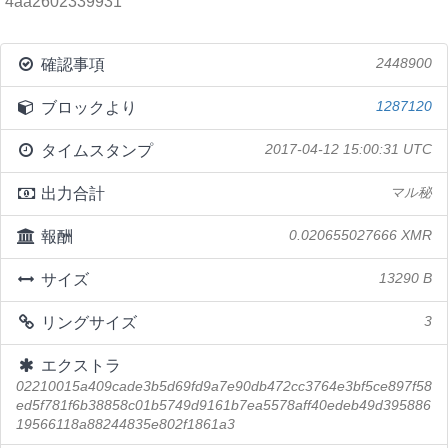
4aa2602339931
確認事項
2448900
ブロックより
1287120
タイムスタンプ
2017-04-12 15:00:31 UTC
出力合計
マル秘
報酬
0.020655027666 XMR
サイズ
13290 B
リングサイズ
3
エクストラ
02210015a409cade3b5d69fd9a7e90db472cc3764e3bf5ce897f58
ed5f781f6b38858c01b5749d9161b7ea5578aff40edeb49d395886
19566118a88244835e802f1861a3