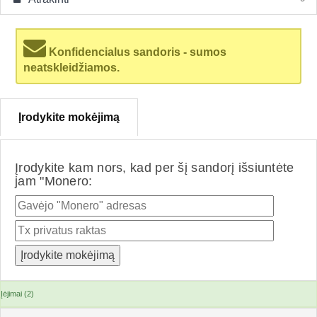
Konfidencialus sandoris - sumos
neatskleidžiamos.
Įrodykite mokėjimą
Įrodykite kam nors, kad per šį sandorį išsiuntėte
jam "Monero:
Įėjimai (2)