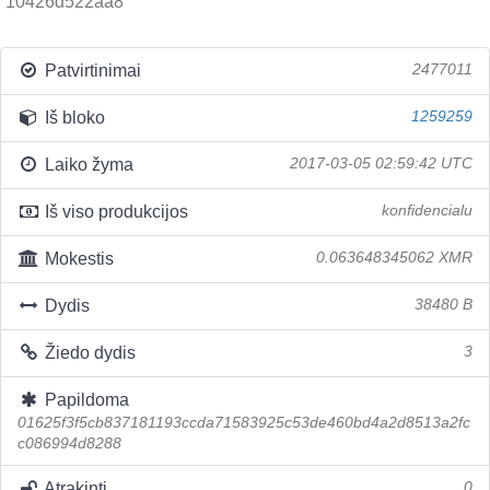
10426d522aa8
Patvirtinimai
2477011
Iš bloko
1259259
Laiko žyma
2017-03-05 02:59:42 UTC
Iš viso produkcijos
konfidencialu
Mokestis
0.063648345062 XMR
Dydis
38480 B
Žiedo dydis
3
Papildoma
01625f3f5cb837181193ccda71583925c53de460bd4a2d8513a2fc
c086994d8288
Atrakinti
0