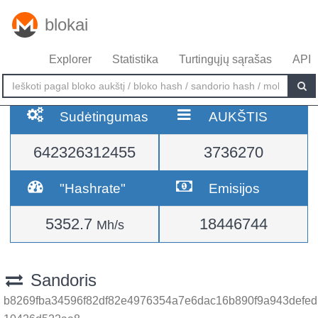
blokai
Explorer
Statistika
Turtingųjų sąrašas
API
Sudėtingumas
AUKŠTIS
642326312455
3736270
"Hashrate"
Emisijos
5352.7
18446744
Mh/s
Sandoris
b8269fba34596f82df82e4976354a7e6dac16b890f9a943defed