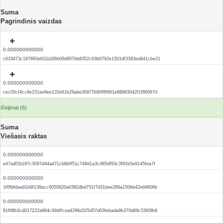
Suma
Pagrindinis vaizdas
0.000000000000
c619473c197893e6111d36b06d997bb8352c63b0792e1501df3393ea841cbe21
0.000000000000
cec05cf4cc8e151ee9ee133e61b29abe30977b90f8f661e68983042f1f86067d
Išėjimai (6)
Suma
Viešasis raktas
0.000000000000
e47adf2b197c3097d44ad71cb6bff51c748d1a3c485df93c3f91b5e9145fea7f
0.000000000000
1f0fbfdaa91b9f139acc6050820a0382dbd751f7d31bee289a150bb42eb6606b
0.000000000000
81f68b3cd017222a984c99dffcea4296d325d57d03febada9b370d69c53f09b8