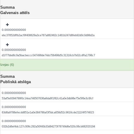
Summa
Galvenais attēls
0.000000000000
ebc37852dffb2acf9f408629a3ce787a882462c1461b247d8feb92d0c0d98d2a
0.000000000000
d1f77bbd6c9a5bacbeccc047498de74dcf56498d5c31316cb7b02cdffa1798c7
Izejas (6)
Summa
Publiskā atslēga
0.000000000000
53af5e9394799f0c14ea746507636a6da8f1f82c41a0e3db98e75e5f6e3c6fcf
0.000000000000
63d8a9788efecdd851e1a0e384786af3f5dca658d52c9616cde2111f4f574615
0.000000000000
032b2d6ef4dc127c006c292a50f40b33d94273f78749d6e520c06cb682f20194