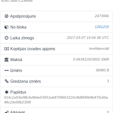
85ff75d67c29668
Apstiprinājumi
2473996
No bloka
1261215
Laika zīmogs
2017-03-07 19:04:38 UTC
Kopējais izvades apjoms
konfidenciāli
Maksā
0.063411503602 XMR
Izmērs
38480 B
Gredzena izmērs
3
Papildus
014c1a93e08b3e9b6e03551eb8709663110c0b884969b470c60a
48c10e58b235f0
Atbloķēt
0