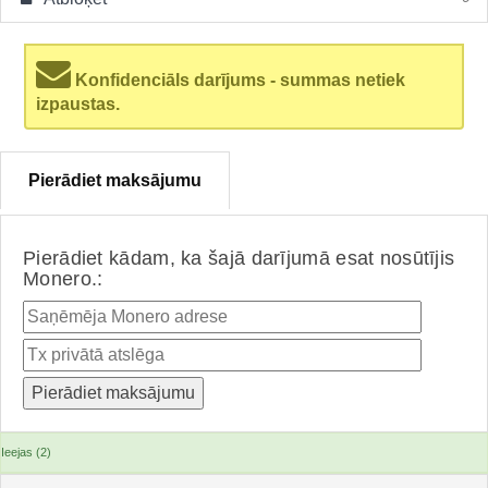
Konfidenciāls darījums - summas netiek
izpaustas.
Pierādiet maksājumu
Pierādiet kādam, ka šajā darījumā esat nosūtījis
Monero.:
Ieejas (2)