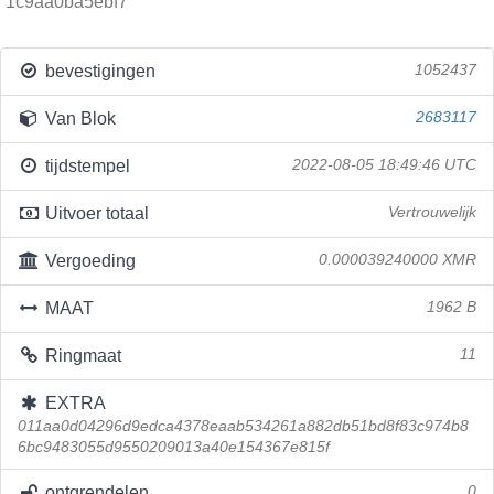
1c9aa0ba5ebf7
bevestigingen
1052437
Van Blok
2683117
tijdstempel
2022-08-05 18:49:46 UTC
Uitvoer totaal
Vertrouwelijk
Vergoeding
0.000039240000 XMR
MAAT
1962 B
Ringmaat
11
EXTRA
011aa0d04296d9edca4378eaab534261a882db51bd8f83c974b8
6bc9483055d9550209013a40e154367e815f
ontgrendelen
0