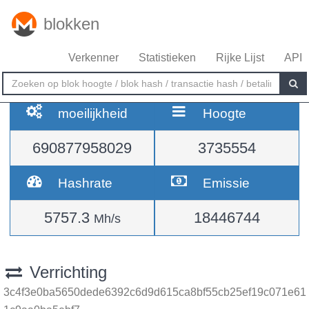
blokken
Verkenner
Statistieken
Rijke Lijst
API
moeilijkheid
Hoogte
690877958029
3735554
Hashrate
Emissie
5757.3
18446744
Mh/s
Verrichting
3c4f3e0ba5650dede6392c6d9d615ca8bf55cb25ef19c071e61