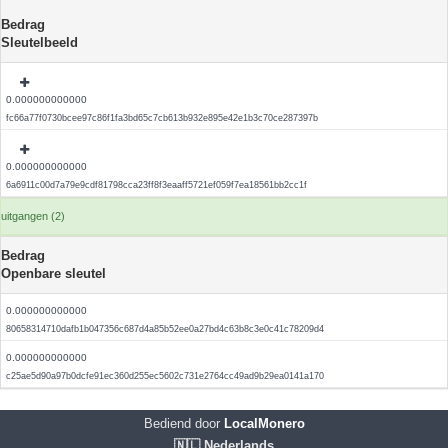
Bedrag
Sleutelbeeld
0.000000000000
fc66a77f0730bcee97c86f1fa3bd65c7cb613b932e895e42e1b3c70ce287397b
0.000000000000
6a6911c00d7a79e9cdf81798cca23ff8f3eaaff5721ef059f7ea18561bb2cc1f
uitgangen (2)
Bedrag
Openbare sleutel
0.000000000000
80658314710dafb1b047356c687d4a85b52ee0a27bd4c63b8c3e0c41c78209d4
0.000000000000
c25ae5d90a97b0dcfe91ec360d255ec5602c731e2764cc49ad9b29ea0141a170
Bediend door
LocalMonero
🇳🇱 Nederlands