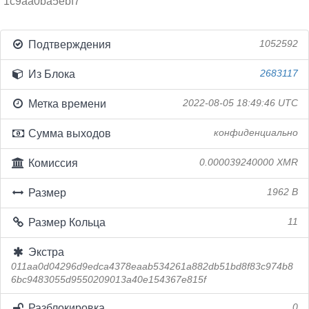
1c9aa0ba5ebf7
Подтверждения
1052592
Из Блока
2683117
Метка времени
2022-08-05 18:49:46 UTC
Сумма выходов
конфиденциально
Комиссия
0.000039240000 XMR
Размер
1962 B
Размер Кольца
11
Экстра
011aa0d04296d9edca4378eaab534261a882db51bd8f83c974b8
6bc9483055d9550209013a40e154367e815f
Разблокировка
0