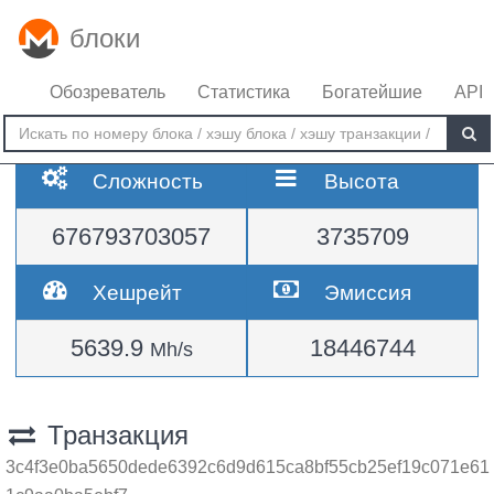
блоки
Обозреватель
Статистика
Богатейшие
API
Сложность
Высота
676793703057
3735709
Хешрейт
Эмиссия
5639.9
18446744
Mh/s
Транзакция
3c4f3e0ba5650dede6392c6d9d615ca8bf55cb25ef19c071e61