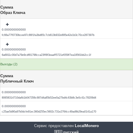
Сумма
Образ Ключа
0.000000000000
fc66a77f0730bcee97c86f1fa3bd65c7cb613b932e895e42e1b3c70ce287397b
0.000000000000
6a6911c00d7a79e9cdf81798cca23ff8f3eaaff5721ef059f7ea18561bb2cc1f
Выходы (2)
Сумма
Публичный Ключ
0.000000000000
80658314710dafb1b047356c687d4a85b52ee0a27bd4c63b8c3e0c41c78209d4
0.000000000000
c25ae5d90a97b0dcfe91ec360d255ec5602c731e2764cc49ad9b29ea0141a170
Сервис предоставлен
LocalMonero
🇷🇺 русский