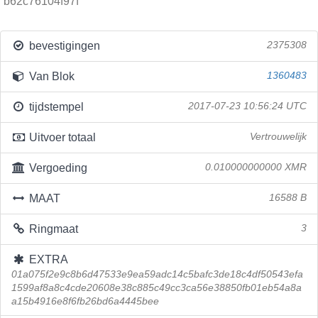
b62c76104f97f
bevestigingen
2375308
Van Blok
1360483
tijdstempel
2017-07-23 10:56:24 UTC
Uitvoer totaal
Vertrouwelijk
Vergoeding
0.010000000000 XMR
MAAT
16588 B
Ringmaat
3
EXTRA
01a075f2e9c8b6d47533e9ea59adc14c5bafc3de18c4df50543efa
1599af8a8c4cde20608e38c885c49cc3ca56e38850fb01eb54a8a
a15b4916e8f6fb26bd6a4445bee