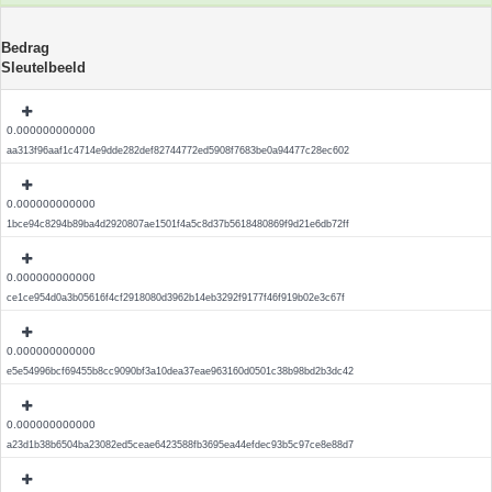
Bedrag
Sleutelbeeld
0.000000000000
aa313f96aaf1c4714e9dde282def82744772ed5908f7683be0a94477c28ec602
0.000000000000
1bce94c8294b89ba4d2920807ae1501f4a5c8d37b5618480869f9d21e6db72ff
0.000000000000
ce1ce954d0a3b05616f4cf2918080d3962b14eb3292f9177f46f919b02e3c67f
0.000000000000
e5e54996bcf69455b8cc9090bf3a10dea37eae963160d0501c38b98bd2b3dc42
0.000000000000
a23d1b38b6504ba23082ed5ceae6423588fb3695ea44efdec93b5c97ce8e88d7