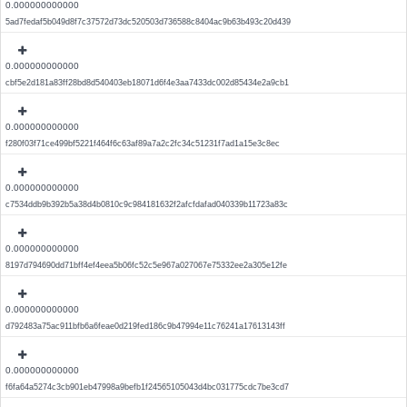
0.000000000000
5ad7fedaf5b049d8f7c37572d73dc520503d736588c8404ac9b63b493c20d439
0.000000000000
cbf5e2d181a83ff28bd8d540403eb18071d6f4e3aa7433dc002d85434e2a9cb1
0.000000000000
f280f03f71ce499bf5221f464f6c63af89a7a2c2fc34c51231f7ad1a15e3c8ec
0.000000000000
c7534ddb9b392b5a38d4b0810c9c984181632f2afcfdafad040339b11723a83c
0.000000000000
8197d794690dd71bff4ef4eea5b06fc52c5e967a027067e75332ee2a305e12fe
0.000000000000
d792483a75ac911bfb6a6feae0d219fed186c9b47994e11c76241a17613143ff
0.000000000000
f6fa64a5274c3cb901eb47998a9befb1f24565105043d4bc031775cdc7be3cd7