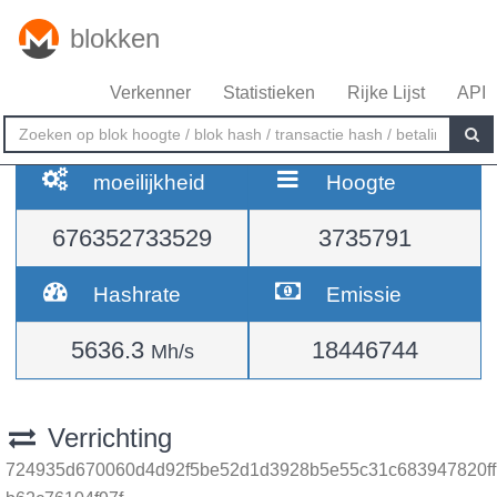
blokken
Verkenner
Statistieken
Rijke Lijst
API
moeilijkheid
Hoogte
676352733529
3735791
Hashrate
Emissie
5636.3
18446744
Mh/s
Verrichting
724935d670060d4d92f5be52d1d3928b5e55c31c683947820ff