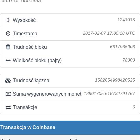
da571b1d80588a
Wysokość
1241013
Timestamp
2017-02-07 17:05:18 UTC
Trudność bloku
6617935008
Wielkość bloku (bajty)
78303
Trudność łączna
1582654998420525
Suma wygenerowanych monet
13901705.518732791767
Transakcje
6
Transakcja w Coinbase