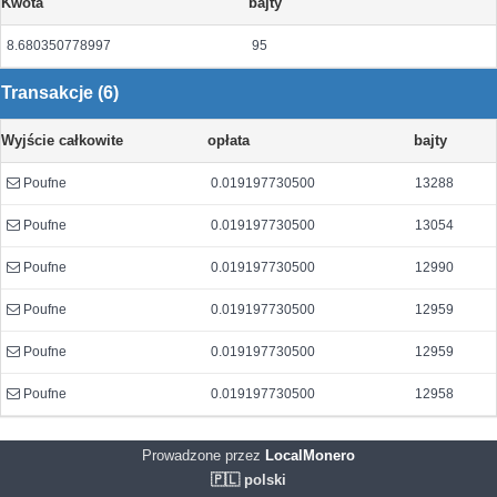
Kwota
bajty
8.680350778997
95
Transakcje (6)
Wyjście całkowite
opłata
bajty
Poufne
0.019197730500
13288
Poufne
0.019197730500
13054
Poufne
0.019197730500
12990
Poufne
0.019197730500
12959
Poufne
0.019197730500
12959
Poufne
0.019197730500
12958
Prowadzone przez
LocalMonero
🇵🇱 polski