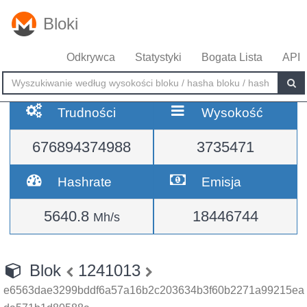
Bloki
Odkrywca
Statystyki
Bogata Lista
API
Trudności
Wysokość
676894374988
3735471
Hashrate
Emisja
5640.8
18446744
Mh/s
Blok
1241013
e6563dae3299bddf6a57a16b2c203634b3f60b2271a99215ea