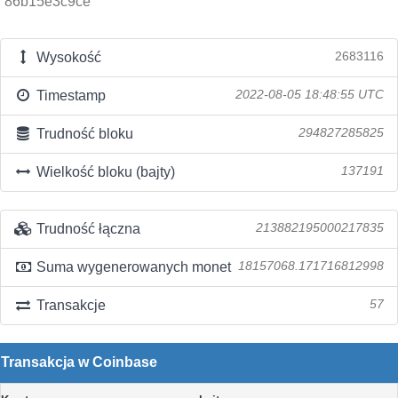
86b15e3c9ce
Wysokość
2683116
Timestamp
2022-08-05 18:48:55 UTC
Trudność bloku
294827285825
Wielkość bloku (bajty)
137191
Trudność łączna
213882195000217835
Suma wygenerowanych monet
18157068.171716812998
Transakcje
57
Transakcja w Coinbase