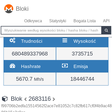
Bloki
Odkrywca
Statystyki
Bogata Lista
API
Trudności
Wysokość
680489337968
3735715
Hashrate
Emisja
5670.7
18446744
Mh/s
Blok
2683116
f99706b2edfa15514562f2ace7e81052c7c82fb617cf0f4b9ac48