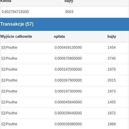
Kwota
bajty
0.602784715000
9003
Transakcje (57)
Wyjście całkowite
opłata
bajty
Poufne
0.000459135000
1454
Poufne
0.000670900000
2740
Poufne
0.000197000000
1970
Poufne
0.000367900000
2015
Poufne
0.000197300000
1973
Poufne
0.000045840000
1455
Poufne
0.000039440000
1972
Poufne
0.000039380000
1969