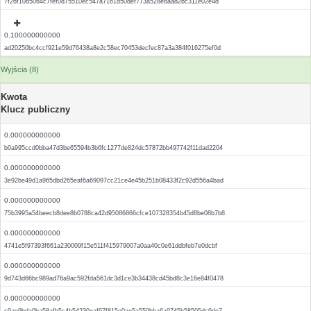
7f26f10d5064c7fef0d75510ec547a7161d50def773a528ebaad2bc311e02e4d
0.100000000000
ad20250bc4ccf921e59d76438a8e2c58ec70453decfec87a3a384f016275ef0d
Wyjścia (8)
Kwota
Klucz publiczny
0.000000000000
b0a995ccd0bba47d3be65594b3b6fc1277de824dc57872bb497742f11dad2204
0.000000000000
3e92be49d1a965dbd265eaf6a69097cc21ce4e45b251b08433f2c92d556a4bad
0.000000000000
75b3995a54beecb8dee8b0788ca42d95086866cfce107328354b45d8be08b7b8
0.000000000000
4741e5f97393f661a230009f15e511f415979007a0aa40c0e61ddbfeb7e0dcbf
0.000000000000
9d743d66bc989ad76a9ac592fda561dc3d1ce3b34438cd45bd8c3e16e84f0478
0.000000000000