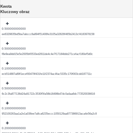
Kwota
Kluczowy obraz
0.500000000000
ee6329835bd5ba7abccc8a894f51406fe3105a32826f465b2413cf4183978158
0.500000000000
f8e9ea9dd15e5e2005bf0533ed2611de4c4e7f17184bbb271cefacf180ef5d0c
0.100000000000
ecb514887a89f1ecef00479f431fe11f2374ac4fac5335c170f003cdd187711c
0.500000000000
6c2c3fa877136d24a91722c3530f5fa58b18498b47dc0a4aa6dc773520036616
0.100000000000
952100263aa1a2e1a036ee7a8ca6235eccc1050129aa877386913aca4e56a2c8
0.200000000000