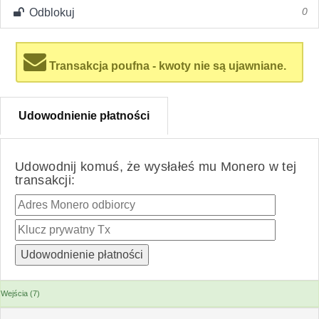
Odblokuj
0
Transakcja poufna - kwoty nie są ujawniane.
Udowodnienie płatności
Udowodnij komuś, że wysłałeś mu Monero w tej
transakcji:
Wejścia (7)