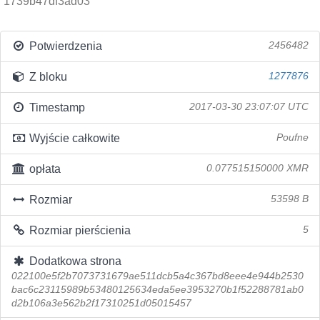
1739b47df3ad03
Potwierdzenia
2456482
Z bloku
1277876
Timestamp
2017-03-30 23:07:07 UTC
Wyjście całkowite
Poufne
opłata
0.077515150000 XMR
Rozmiar
53598 B
Rozmiar pierścienia
5
Dodatkowa strona
022100e5f2b7073731679ae511dcb5a4c367bd8eee4e944b2530
bac6c23115989b53480125634eda5ee3953270b1f52288781ab0
d2b106a3e562b2f17310251d05015457