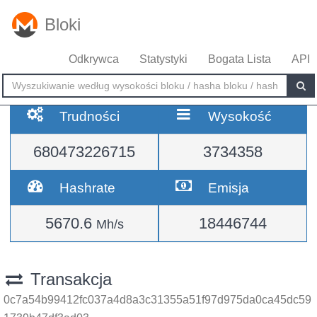
Bloki
Odkrywca
Statystyki
Bogata Lista
API
Trudności
Wysokość
680473226715
3734358
Hashrate
Emisja
5670.6
18446744
Mh/s
Transakcja
0c7a54b99412fc037a4d8a3c31355a51f97d975da0ca45dc59