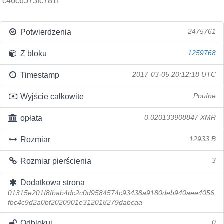
c46c6573fc781f
Potwierdzenia
2475761
Z bloku
1259768
Timestamp
2017-03-05 20:12:18 UTC
Wyjście całkowite
Poufne
opłata
0.020133908847 XMR
Rozmiar
12933 B
Rozmiar pierścienia
3
Dodatkowa strona
01315e201f8fbab4dc2c0d9584574c93438a9180deb940aee4056
fbc4c9d2a0bf2020901e312018279dabcaa
Odblokuj
0