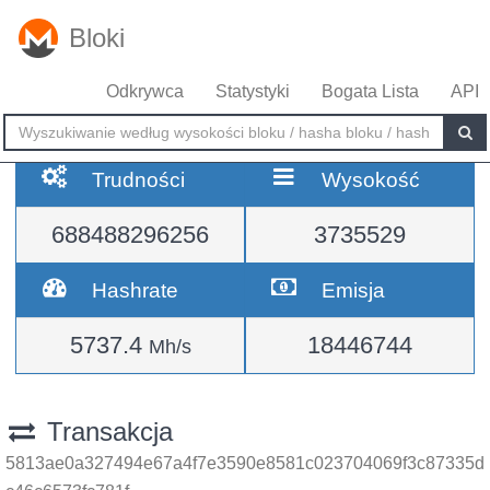
Bloki
Odkrywca
Statystyki
Bogata Lista
API
Trudności
Wysokość
688488296256
3735529
Hashrate
Emisja
5737.4
18446744
Mh/s
Transakcja
5813ae0a327494e67a4f7e3590e8581c023704069f3c87335d