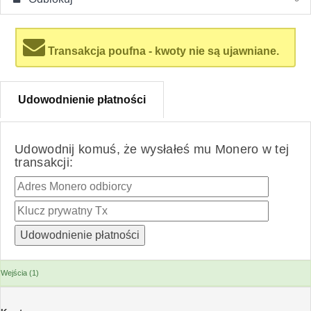
Transakcja poufna - kwoty nie są ujawniane.
Udowodnienie płatności
Udowodnij komuś, że wysłałeś mu Monero w tej
transakcji:
Wejścia (1)