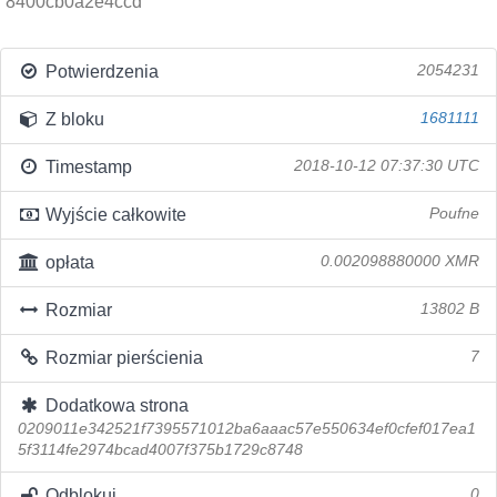
8400cb0a2e4ccd
Potwierdzenia
2054231
Z bloku
1681111
Timestamp
2018-10-12 07:37:30 UTC
Wyjście całkowite
Poufne
opłata
0.002098880000 XMR
Rozmiar
13802 B
Rozmiar pierścienia
7
Dodatkowa strona
0209011e342521f7395571012ba6aaac57e550634ef0cfef017ea1
5f3114fe2974bcad4007f375b1729c8748
Odblokuj
0