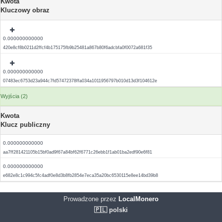
Kwota
Kluczowy obraz
0.000000000000
420e8cf8b0211d2ffcf4b175175fb9b25481a867b80f6adcbfa0f0072a681f35
0.000000000000
07483ec6753d23a944c7fd57472378ffa034a1011956797b010d13d3f104612e
Wyjścia (2)
Kwota
Klucz publiczny
0.000000000000
aa7ff281421105b15bf0ad9f67a84bf62f6771c26ebb1f1ab01ba2edf90e6f81
0.000000000000
e682e8c1c994c5fc4adf0e8d3b8fb2854e7eca35a20bc6530115e8ee14bd39b8
Prowadzone przez
LocalMonero
🇵🇱 polski