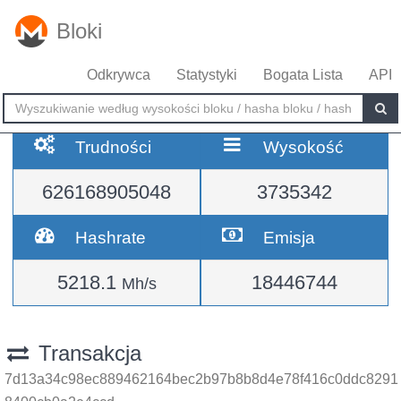
Bloki
Odkrywca
Statystyki
Bogata Lista
API
Trudności
Wysokość
626168905048
3735342
Hashrate
Emisja
5218.1
18446744
Mh/s
Transakcja
7d13a34c98ec889462164bec2b97b8b8d4e78f416c0ddc8291