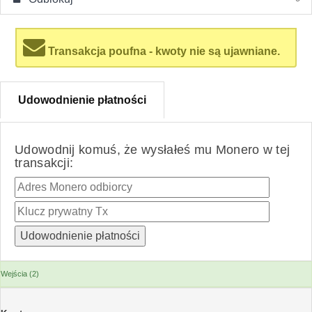
Transakcja poufna - kwoty nie są ujawniane.
Udowodnienie płatności
Udowodnij komuś, że wysłałeś mu Monero w tej
transakcji:
Wejścia (2)