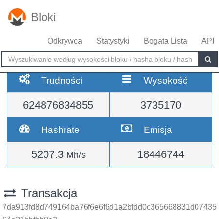
Bloki
Odkrywca
Statystyki
Bogata Lista
API
Trudności
Wysokość
624876834855
3735170
Hashrate
Emisja
5207.3
18446744
Mh/s
Transakcja
7da913fd8d749164ba76f6e6f6d1a2bfdd0c365668831d07435