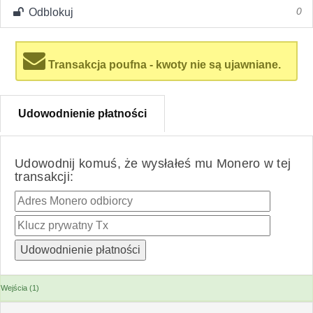
Odblokuj
0
Transakcja poufna - kwoty nie są ujawniane.
Udowodnienie płatności
Udowodnij komuś, że wysłałeś mu Monero w tej
transakcji:
Wejścia (1)