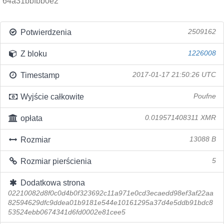
64a31bbfbb0e2
Potwierdzenia
2509162
Z bloku
1226008
Timestamp
2017-01-17 21:50:26 UTC
Wyjście całkowite
Poufne
opłata
0.019571408311 XMR
Rozmiar
13088 B
Rozmiar pierścienia
5
Dodatkowa strona
02210082d8f0c0d4b0f323692c11a971e0cd3ecaedd98ef3af22aa
82594629dfc9ddea01b9181e544e10161295a37d4e5ddb91bdc8
53524ebb0674341d6fd0002e81cee5