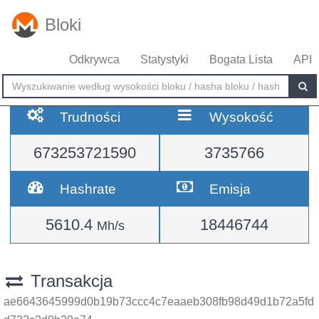
Bloki
Odkrywca
Statystyki
Bogata Lista
API
Trudności
Wysokość
673253721590
3735766
Hashrate
Emisja
5610.4
18446744
Mh/s
Transakcja
ae6643645999d0b19b73ccc4c7eaaeb308fb98d49d1b72a5fd