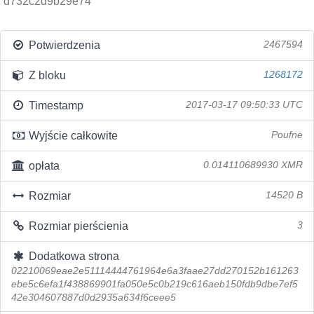
d732c2d9b29e74
Potwierdzenia
2467594
Z bloku
1268172
Timestamp
2017-03-17 09:50:33 UTC
Wyjście całkowite
Poufne
opłata
0.014110689930 XMR
Rozmiar
14520 B
Rozmiar pierścienia
3
Dodatkowa strona
02210069eae2e51114444761964e6a3faae27dd270152b161263
ebe5c6efa1f438869901fa050e5c0b219c616aeb150fdb9dbe7ef5
42e304607887d0d2935a634f6ceee5