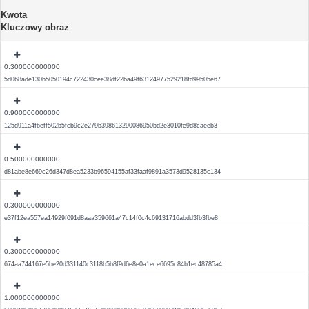
Kwota
Kluczowy obraz
0.300000000000
5d068ade130b5050194c722430cee38df22ba49f63124977529218fd99505e67
0.900000000000
125d911a4fbeff502b5fcb9c2e279b398613290086950bd2e3010fe9d8caeeb3
0.500000000000
d81abe8e669c26d347d8ea5233b96594155af33faaf9891a3573d9528135c134
0.300000000000
e37f12ea557ea14929f091d8aaa359661a47c14f0c4c69131716abdd3fb3fbe8
0.300000000000
674aa744167e5be20d331140c3118b5b8f9d6e8e0a1ece6695c84b1ec48785a4
1.000000000000