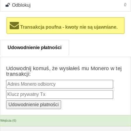
Odblokuj
0
Transakcja poufna - kwoty nie są ujawniane.
Udowodnienie płatności
Udowodnij komuś, że wysłałeś mu Monero w tej
transakcji:
Wejścia (6)