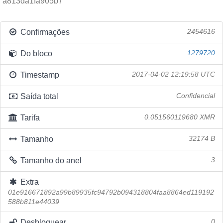
a813da1fa905b7
Confirmações
2454616
Do bloco
1279720
Timestamp
2017-04-02 12:19:58 UTC
Saída total
Confidencial
Tarifa
0.051560119680 XMR
Tamanho
32174 B
Tamanho do anel
3
Extra
01e916671892a99b89935fc94792b094318804faa8864ed119192
588b811e44039
Desbloquear
0