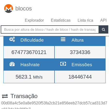
blocos
Explorador
Estatísticas
Lista rica
API
Dificuldade
Altura
674773670121
3734336
Hashrate
Emissões
5623.1
18446744
Mh/s
Transação
00d08a4c5e0a8e9520f53fa2cb21e856eeb27dcb57cad313d7