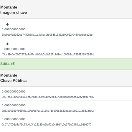
Montante
Imagem chave
0.000000000000
5ec9b97a53620c7452b88a11c3e8cc0fc064813332300662f0487eefbd8d26cf
0.000000000000
45bc11e6ef0667273a4a83caf60db51bb22717d7ed106663a173241289f58361
Saídas (5)
Montante
Chave Pública
0.000000000000
90076531d001fd8a9c6f378a81b3f6419e23ca370b8baae8655512b26b517b82
0.000000000000
2d33d595297b66fdc109b9de7af15138e71cd05c2e20aeaac2b2191ab318fbf2
0.000000000000
6c07b7052d4e71c75c6a5fa22189fe2fe72a0f88dffc0e379e537ffac986d075