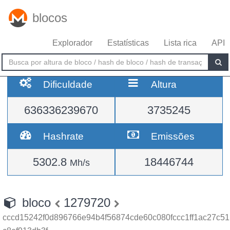
blocos
Explorador
Estatísticas
Lista rica
API
Dificuldade
Altura
636336239670
3735245
Hashrate
Emissões
5302.8
18446744
Mh/s
bloco
1279720
cccd15242f0d896766e94b4f56874cde60c080fccc1ff1ac27c51