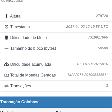
c8ef913db3f
Altura
1279720
Timestamp
2017-04-02 12:19:58 UTC
Dificuldade de bloco
7319917865
Tamanho do bloco (bytes)
58588
Dificuldade acumulada
1851189112615816
Total de Moedas Geradas
14222971.291996335611
Transações
3
Transação Coinbase