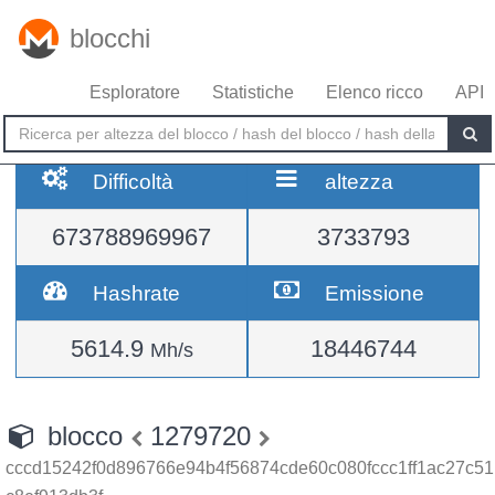
blocchi
Esploratore
Statistiche
Elenco ricco
API
Difficoltà
altezza
673788969967
3733793
Hashrate
Emissione
5614.9
18446744
Mh/s
blocco
1279720
cccd15242f0d896766e94b4f56874cde60c080fccc1ff1ac27c51