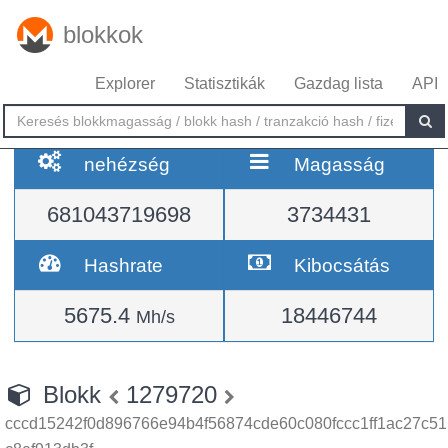
blokkok
Explorer
Statisztikák
Gazdag lista
API
nehézség
Magasság
681043719698
3734431
Hashrate
Kibocsátás
5675.4
18446744
Mh/s
Blokk
1279720
cccd15242f0d896766e94b4f56874cde60c080fccc1ff1ac27c51