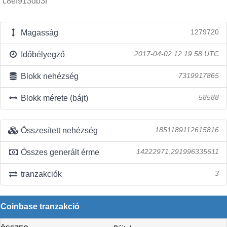
c8ef913db3f
Magasság
1279720
Időbélyegző
2017-04-02 12:19:58 UTC
Blokk nehézség
7319917865
Blokk mérete (bájt)
58588
Összesített nehézség
1851189112615816
Összes generált érme
14222971.291996335611
tranzakciók
3
Coinbase tranzakció