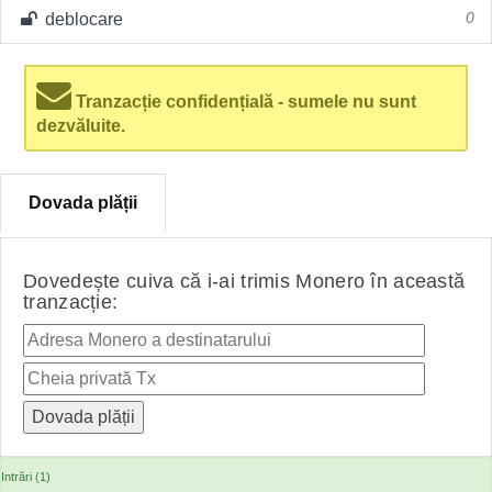
deblocare
0
Tranzacție confidențială - sumele nu sunt
dezvăluite.
Dovada plății
Dovedește cuiva că i-ai trimis Monero în această
tranzacție:
Intrări (1)