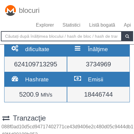
blocuri
Explorer
Statistici
Listă bogată
Api
dificultate
Înălţime
624109713295
3734969
Hashrate
Emisii
5200.9
18446744
Mh/s
Tranzacţie
088f0ad10d5cd94717402771ce43d9406e2c480d05c9444db1