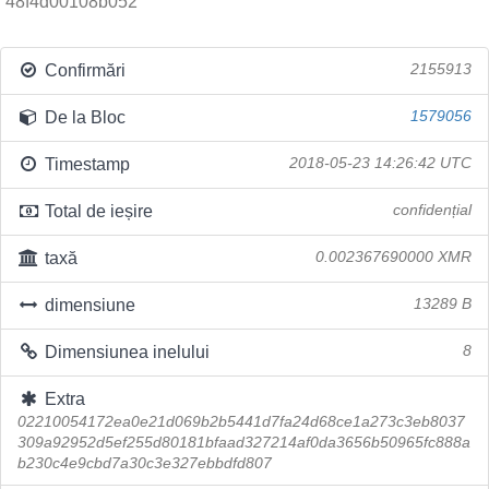
48f4d00108b052
Confirmări
2155913
De la Bloc
1579056
Timestamp
2018-05-23 14:26:42 UTC
Total de ieșire
confidențial
taxă
0.002367690000 XMR
dimensiune
13289 B
Dimensiunea inelului
8
Extra
02210054172ea0e21d069b2b5441d7fa24d68ce1a273c3eb8037
309a92952d5ef255d80181bfaad327214af0da3656b50965fc888a
b230c4e9cbd7a30c3e327ebbdfd807