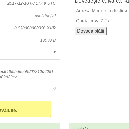
Dovedește cuiva că i-a
2017-12-10 08:17:49 UTC
confidențial
0.020000000000 XMR
13093 B
5
bec848f9bd6eb9d0221006091
a62d29ee
0
văluite.
ieşiri (2)