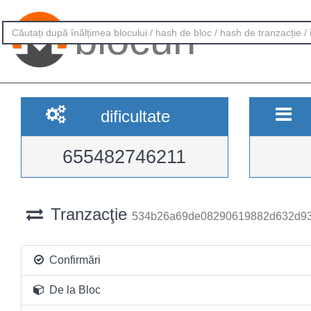
blocuri
dificultate
655482746211
Tranzacţie
534b26a69de08290619882d632d93
Confirmări
De la Bloc