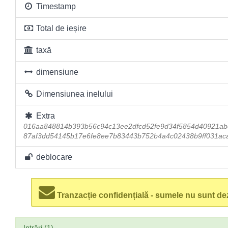
Timestamp
Total de ieșire
taxă
dimensiune
Dimensiunea inelului
Extra
016aa848814b393b56c94c13ee2dfcd52fe9d34f5854d40921a
87af3dd54145b17e6fe8ee7b83443b752b4a4c02438b9ff031ac
deblocare
Tranzacție confidențială - sumele nu sunt dez
Intrări (1)