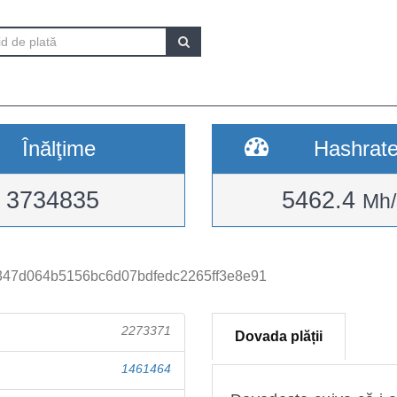
Înălţime
Hashrat
3734835
5462.4
Mh/
47d064b5156bc6d07bdfedc2265ff3e8e91
2273371
Dovada plății
1461464