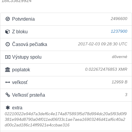
18fc35829924
Potvrdenia
2496600
Z bloku
1237900
Časová pečiatka
2017-02-03 09:28:30 UTC
Výstupy spolu
dôverné
poplatok
0.022672476853 XMR
veľkosť
12959 B
Veľkosť prsteňa
3
extra
02210022e94d7a3def6c4e174a875893f5d78d994dc20a5f93d0f9
381e994d8790a04f011ed06f33c1ae7aea16903246d41af6c40a2
d00c2ad186c14ff9921e4ccbae316