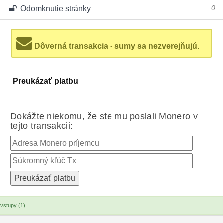
Odomknutie stránky
0
Dôverná transakcia - sumy sa nezverejňujú.
Preukázať platbu
Dokážte niekomu, že ste mu poslali Monero v
tejto transakcii:
vstupy (1)