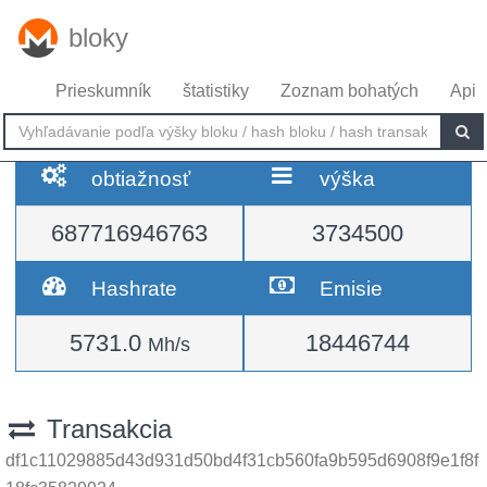
bloky
Prieskumník
štatistiky
Zoznam bohatých
Api
obtiažnosť
výška
687716946763
3734500
Hashrate
Emisie
5731.0
18446744
Mh/s
Transakcia
df1c11029885d43d931d50bd4f31cb560fa9b595d6908f9e1f8f