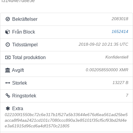
f314d4e7d8e5e
Bekräftelser
2083018
Från Block
1652414
Tidsstämpel
2018-09-02 10:21:35 UTC
Total produktion
Konfidentiell
Avgift
0.002058550000 XMR
Storlek
13227 B
Ringstorlek
7
Extra
022100f1550bc72c6e317b1f527a5b33644e676d6ea561ad25be5
acca8f94aa2421cd101c7080ccc890a3e85101f35cf5cf93bd2fd4e
e3a61915d96cd6a4df1570c21805