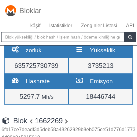
Bloklar
kâşif
İstatistikler
Zenginler Listesi
API
zorluk
Yükseklik
635725730739
3735213
Hashrate
Emisyon
5297.7
18446744
Mh/s
Blok
1662269
6fb17ce7deadf3d5deb58a48262929b8eb075ce51d776d1773