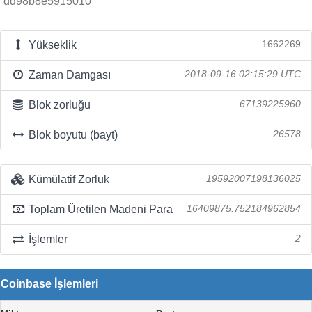
dd98b8e5915010
Yükseklik
1662269
Zaman Damgası
2018-09-16 02:15:29 UTC
Blok zorluğu
67139225960
Blok boyutu (bayt)
26578
Kümülatif Zorluk
19592007198136025
Toplam Üretilen Madeni Para
16409875.752184962854
İşlemler
2
Coinbase İşlemleri