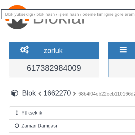
Bloklar
zorluk
617382984009
Blok
1662270
68b4f04eb22eeb110166d
Yükseklik
Zaman Damgası