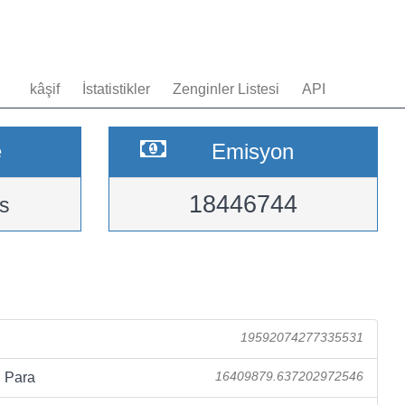
kâşif
İstatistikler
Zenginler Listesi
API
e
Emisyon
18446744
s
19592074277335531
 Para
16409879.637202972546