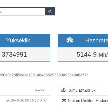
Yükseklik
Hashrat
3734991
5144.9
Mh/
260e8c2bff58ecc1801484d38293590a93be0abc77c
1662270
Kümülatif Zorluk
2018-09-16 02:15:53 UTC
Toplam Üretilen Madeni