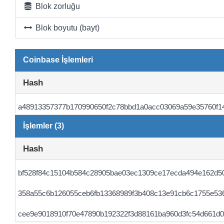
Blok zorluğu
Blok boyutu (bayt)
Coinbase İşlemleri
Hash
a48913357377b170990650f2c78bbd1a0acc03069a59e35760f14c
İşlemler (3)
Hash
bf528f84c15104b584c28905bae03ec1309ce17ecda494e162d5
358a55c6b126055ceb6fb13368989f3b408c13e91cb6c1755e53
cee9e9018910f70e47890b192322f3d88161ba960d3fc54d661d0