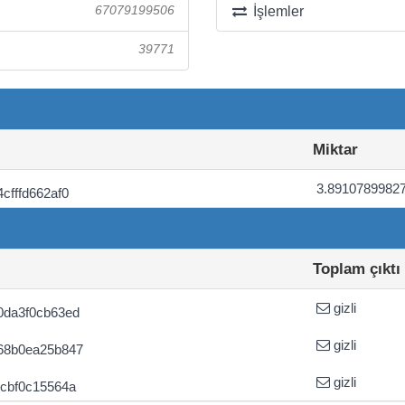
67079199506
İşlemler
39771
Miktar
3.8910789982
fffd662af0
Toplam çıktı
gizli
0da3f0cb63ed
gizli
68b0ea25b847
gizli
cbf0c15564a