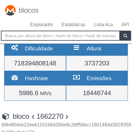
blocos
Explorador
Estatísticas
Lista rica
API
Dificuldade
Altura
718394808148
3737203
Hashrate
Emissões
5986.6
18446744
Mh/s
bloco
1662270
68b4f04eb22eeb110166d260e8c2bff58ecc1801484d3829359