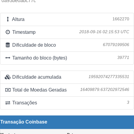
0a93be0abc77c
Altura
1662270
Timestamp
2018-09-16 02:15:53 UTC
Dificuldade de bloco
67079199506
Tamanho do bloco (bytes)
39771
Dificuldade acumulada
19592074277335531
Total de Moedas Geradas
16409879.637202972546
Transações
3
Transação Coinbase