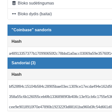
Bloko sudėtingumas
Bloko dydis (baitai)
"Coinbase" sandoris
Hash
a48913357377b170990650f2c78bbd1a0acc03069a59e35760f14c
Sandoriai (3)
Hash
bf528f84c15104b584c28905bae03ec1309ce17ecda494e162d5
358a55c6b126055ceb6fb13368989f3b408c13e91cb6c1755e53
cee9e9018910f70e47890b192322f3d88161ba960d3fc54d661d0