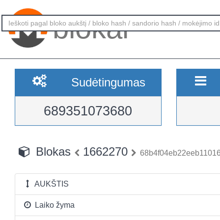
blokai
Sudėtingumas
689351073680
Blokas
1662270
68b4f04eb22eeb1101
AUKŠTIS
Laiko žyma