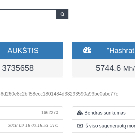
AUKŠTIS
"Hashrat
3735658
5744.6
Mh/
66d260e8c2bff58ecc1801484d38293590a93be0abc77c
1662270
Bendras sunkumas
2018-09-16 02:15:53 UTC
Iš viso sugeneruotų mo