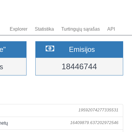
Explorer
Statistika
Turtingųjų sąrašas
API
e"
Emisijos
18446744
s
19592074277335531
netų
16409879.637202972546