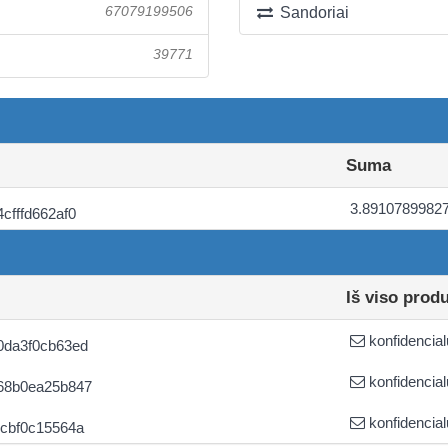
67079199506
Sandoriai
39771
Suma
3.8910789982
fffd662af0
Iš viso prod
konfidencial
0da3f0cb63ed
konfidencial
68b0ea25b847
konfidencial
cbf0c15564a