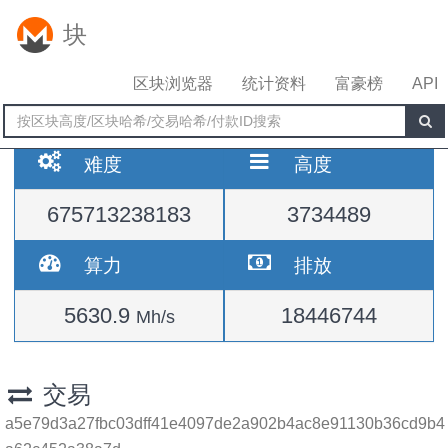
块
区块浏览器
统计资料
富豪榜
API
难度
高度
675713238183
3734489
算力
排放
5630.9
18446744
Mh/s
交易
a5e79d3a27fbc03dff41e4097de2a902b4ac8e91130b36cd9b4