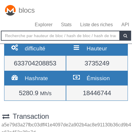
blocs
Explorer
Stats
Liste des riches
API
difficulté
Hauteur
633704208853
3735249
Hashrate
Émission
5280.9
18446744
Mh/s
Transaction
a5e79d3a27fbc03dff41e4097de2a902b4ac8e91130b36cd9b4