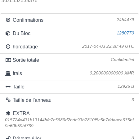
a62c452a38a7d
Confirmations
2454479
Du Bloc
1280770
horodatage
2017-04-03 22:28:49 UTC
Sortie totale
Confidentiel
frais
0.200000000000 XMR
Taille
12925 B
Taille de l'anneau
3
EXTRA
015724d431b13144bfc7c5689d2bdc93b7810f5c5b7ddaaca635bf
9e60b59bf739
Déverrouiller
0