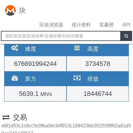
块
区块浏览器
统计资料
富豪榜
API
难度
高度
676691994244
3734578
算力
排放
5639.1
18446744
Mh/s
交易
e6f1d53c1c8cc5c0fba06c94f913c189423bb30255f9f92a81d5