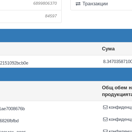
6899806370
Транзакции
84597
Сума
8.3470358710
92151092bcb0e
Общ обем н
продукцият
конфиденц
1ae7008676b
конфиденц
6826fbfbd
конфиденц