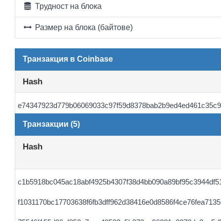
Трудност на блока
Размер на блока (байтове)
Транзакция в Coinbase
Hash
e74347923d779b06069033c97f59d8378bab2b9ed4ed461c35c
Транзакции (5)
Hash
c1b5918bc045ac18abf4925b4307f38d4bb090a89bf95c3944df5
f1031170bc17703638f6fb3dff962d38416e0d8586f4ce76fea7135