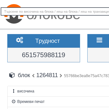
блокове
Трудност
651575988119
блок
1264811
55766be3ea8e75a47c783
височина
Времеви печат