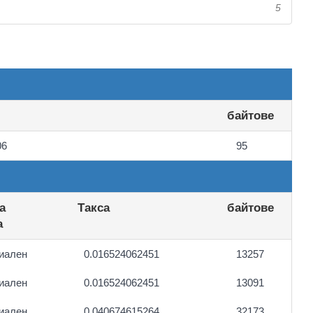
5
байтове
06
95
а
Такса
байтове
а
иален
0.016524062451
13257
иален
0.016524062451
13091
иален
0.040674615264
32173