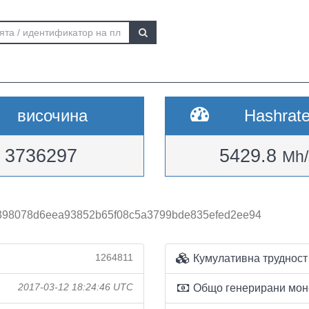
височина
Hashrat
3736297
5429.8
Mh/
98078d6eea93852b65f08c5a3799bde835efed2ee94
1264811
Кумулативна трудност
2017-03-12 18:24:46 UTC
Общо генерирани мон