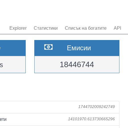
Explorer
Статистики
Списък на богатите
API
e
Емисии
18446744
s
1744702009242749
ети
14101970.613730665296