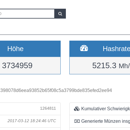
Höhe
Hashrat
3734959
5215.3
Mh/
398078d6eea93852b65f08c5a3799bde835efed2ee94
1264811
Kumulativer Schwierigk
2017-03-12 18:24:46 UTC
Generierte Münzen ins