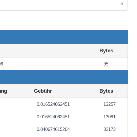
5
Bytes
06
95
ung
Gebühr
Bytes
0.016524062451
13257
0.016524062451
13091
0.040674615264
32173