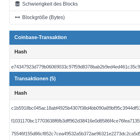
Schwierigkeit des Blocks
Blockgröße (Bytes)
Coinbase-Transaktion
Hash
e74347923d779b06069033c97f59d8378bab2b9ed4ed461c35c
Transaktionen (5)
Hash
c1b5918bc045ac18abf4925b4307f38d4bb090a89bf95c3944df5
f1031170bc17703638f6fb3dff962d38416e0d8586f4ce76fea7135
75546f155d86cf852c7cea49532a5b372ae96321e2273dc2ca5d