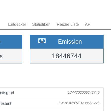
Entdecker
Statistiken
Reiche Liste
API
e
Emission
18446744
s
eitsgrad
1744702009242749
gesamt
14101970.613730665296