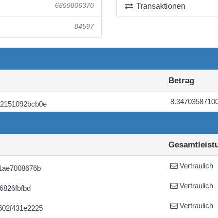
6899806370
Transaktionen
84597
Betrag
8.3470358710
92151092bcb0e
Gesamtleist
Vertraulich
1ae7008676b
Vertraulich
6826fbfbd
Vertraulich
502f431e2225