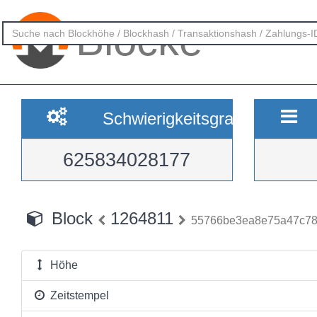
Blöcke
Schwierigkeitsgrad
625834028177
Block
1264811
55766be3ea8e75a47c78
Höhe
Zeitstempel