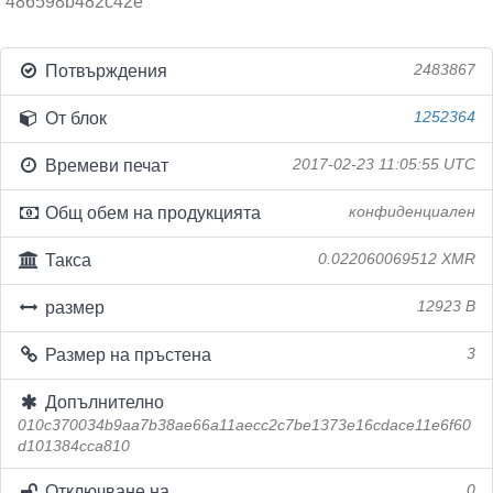
486598b482c42e
Потвърждения
2483867
От блок
1252364
Времеви печат
2017-02-23 11:05:55 UTC
Общ обем на продукцията
конфиденциален
Такса
0.022060069512 XMR
размер
12923 B
Размер на пръстена
3
Допълнително
010c370034b9aa7b38ae66a11aecc2c7be1373e16cdace11e6f60
d101384cca810
Отключване на
0