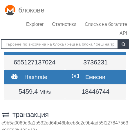
блокове
Explorer
Статистики
Списък на богатите
API
Трудност
височина
655127137024
3736231
Hashrate
Емисии
5459.4
18446744
Mh/s
транзакция
e9b5a0069d3a1b532ed64b46bfceb8c2c9b4ad55f127847563