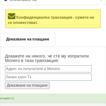
Конфиденциална транзакция - сумите не
се оповестяват.
Доказване на плащане
Докажете на някого, че сте му изпратили
Monero в тази транзакция:
входове (1)