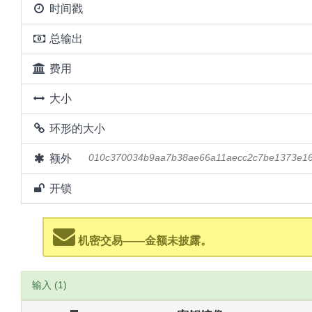
时间戳
总输出
费用
大小
环形的大小
额外
010c370034b9aa7b38ae66a11aecc2c7be1373e16
开锁
机密交易——金额未披露。
输入 (1)