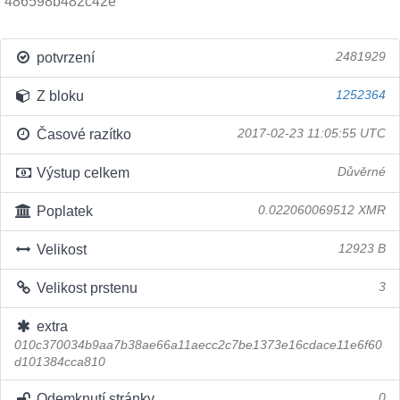
486598b482c42e
potvrzení
2481929
Z bloku
1252364
Časové razítko
2017-02-23 11:05:55 UTC
Výstup celkem
Důvěrné
Poplatek
0.022060069512 XMR
Velikost
12923 B
Velikost prstenu
3
extra
010c370034b9aa7b38ae66a11aecc2c7be1373e16cdace11e6f60
d101384cca810
Odemknutí stránky
0