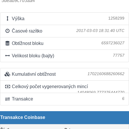
5deab9c705aa4
Výška
1258299
Časové razítko
2017-03-03 18:31:40 UTC
Obtížnost bloku
6597236027
Velikost bloku (bajty)
77757
Kumulativní obtížnost
1702160688260662
Celkový počet vygenerovaných mincí
14048069.777375444770
Transakce
6
Transakce Coinbase