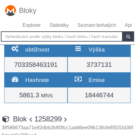
Bloky
Explorer
Statistiky
Seznam bohatých
Api
obtížnost
Výška
703358463191
3737131
Hashrate
Emise
5861.3
18446744
Mh/s
Blok
1258299
38586673aa71e92dbb2b8f3fcc1add6ee09b138cfe85032d36f