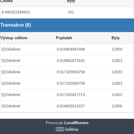
Částka
Byty
8.495352394815
151
Transakce (6)
Výstup celkem
Poplatek
Byty
Důvěrné
0.016854687499
12959
Důvěrné
0.016862971632
12923
Důvěrné
0.017325950759
12923
Důvěrné
0.017325950759
12923
Důvěrné
0.017325917713
12922
Důvěrné
0.019835510227
12956
Provozuje
LocalMonero
🇨🇿 čeština