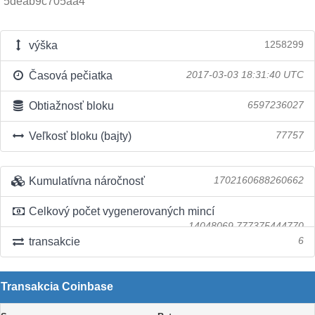
5deab9c705aa4
výška
1258299
Časová pečiatka
2017-03-03 18:31:40 UTC
Obtiažnosť bloku
6597236027
Veľkosť bloku (bajty)
77757
Kumulatívna náročnosť
1702160688260662
Celkový počet vygenerovaných mincí
14048069.777375444770
transakcie
6
Transakcia Coinbase