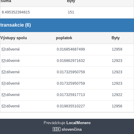
Suma
Byty
8.495352394815
151
transakcie (6)
Výstupy spolu
poplatok
Byty
dôverné
0.016854687499
12959
dôverné
0.016862971632
12923
dôverné
0.017325950759
12923
dôverné
0.017325950759
12923
dôverné
0.017325917713
12922
dôverné
0.019835510227
12956
Prevádzkuje
LocalMonero
🇸🇰 slovenčina