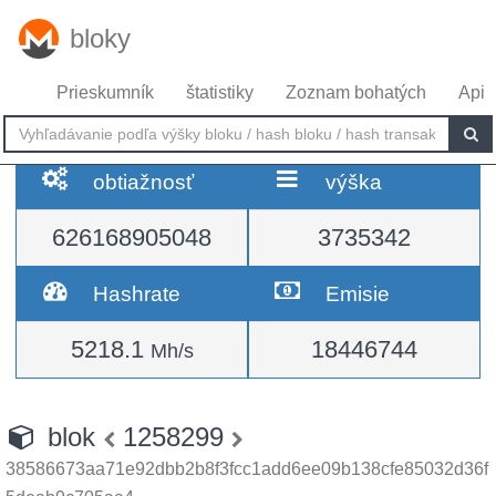
bloky
Prieskumník
štatistiky
Zoznam bohatých
Api
obtiažnosť
výška
626168905048
3735342
Hashrate
Emisie
5218.1
18446744
Mh/s
blok
1258299
38586673aa71e92dbb2b8f3fcc1add6ee09b138cfe85032d36f