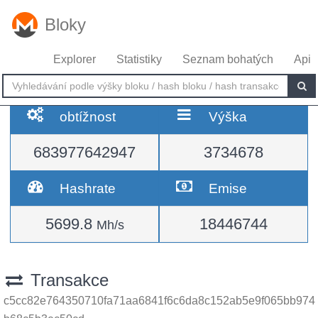
Bloky
Explorer
Statistiky
Seznam bohatých
Api
obtížnost
Výška
683977642947
3734678
Hashrate
Emise
5699.8
18446744
Mh/s
Transakce
c5cc82e764350710fa71aa6841f6c6da8c152ab5e9f065bb974