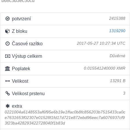
b68c5b3ec50cd
potvrzení
2415388
Z bloku
1319290
Časové razítko
2017-05-27 10:27:34 UTC
Výstup celkem
Důvěrné
Poplatek
0.015541240000 XMR
Velikost
13291 B
Velikost prstenu
3
extra
0221004a6148553af6f95e6b19e1ffac0b8fc856203b7515433ca0c
e7631653f02307e01528f1fd17d721e872ebd96eec7a6076937cf9
3f23ba428293422728040f1b83d