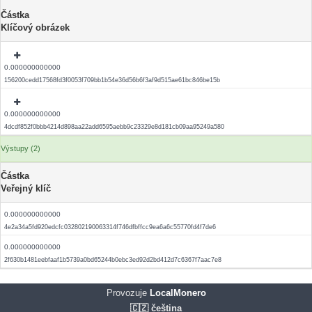
Částka
Klíčový obrázek
0.000000000000
156200cedd17568fd3f0053f709bb1b54e36d56b6f3af9d515ae61bc846be15b
0.000000000000
4dcdf852f0bbb4214d898aa22add6595aebb9c23329e8d181cb09aa95249a580
Výstupy (2)
Částka
Veřejný klíč
0.000000000000
4e2a34a5fd920edcfc032802190063314f746dfbffcc9ea6a6c55770fd4f7de6
0.000000000000
2f630b1481eebfaaf1b5739a0bd65244b0ebc3ed92d2bd412d7c6367f7aac7e8
Provozuje
LocalMonero
🇨🇿 čeština