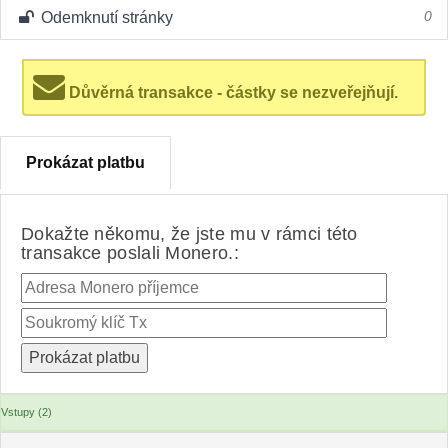
Odemknutí stránky
0
Důvěrná transakce - částky se nezveřejňují.
Prokázat platbu
Dokažte někomu, že jste mu v rámci této
transakce poslali Monero.:
Vstupy (2)