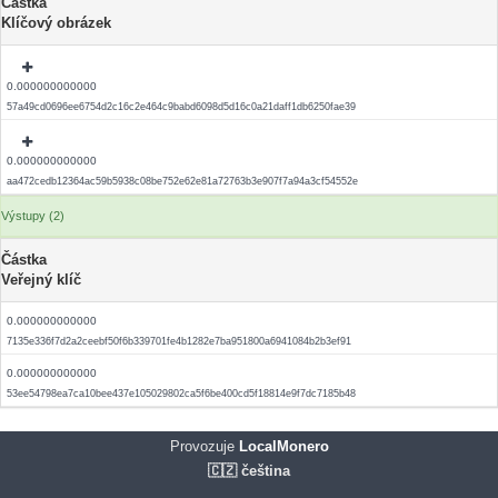
Částka
Klíčový obrázek
0.000000000000
57a49cd0696ee6754d2c16c2e464c9babd6098d5d16c0a21daff1db6250fae39
0.000000000000
aa472cedb12364ac59b5938c08be752e62e81a72763b3e907f7a94a3cf54552e
Výstupy (2)
Částka
Veřejný klíč
0.000000000000
7135e336f7d2a2ceebf50f6b339701fe4b1282e7ba951800a6941084b2b3ef91
0.000000000000
53ee54798ea7ca10bee437e105029802ca5f6be400cd5f18814e9f7dc7185b48
Provozuje
LocalMonero
🇨🇿 čeština