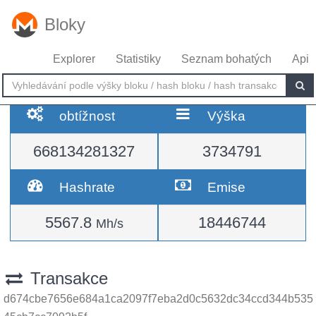
Bloky
Explorer
Statistiky
Seznam bohatých
Api
obtížnost
Výška
668134281327
3734791
Hashrate
Emise
5567.8
18446744
Mh/s
Transakce
d674cbe7656e684a1ca2097f7eba2d0c5632dc34ccd344b535