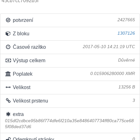
45cb7cc7092b5f
potvrzení
2427665
Z bloku
1307126
Časové razítko
2017-05-10 14:21:19 UTC
Výstup celkem
Důvěrné
Poplatek
0.015906280000 XMR
Velikost
13256 B
Velikost prstenu
3
extra
015df2cdbce95b86f774dfe6f210a35e8486407734ff80ca775ce68
5f08ded37d6
Odemknutí stránky
0