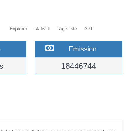
Explorer
statistik
Rige liste
API
e
Emission
18446744
s