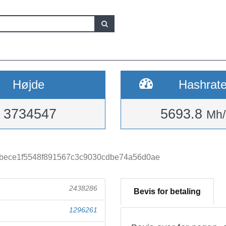
Højde
Hashrat
3734547
5693.8
Mh/
bece1f5548f891567c3c9030cdbe74a56d0ae
2438286
Bevis for betaling
1296261