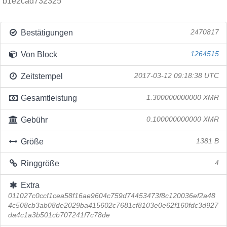
b1e2cad732325
Bestätigungen
2470817
Von Block
1264515
Zeitstempel
2017-03-12 09:18:38 UTC
Gesamtleistung
1.300000000000 XMR
Gebühr
0.100000000000 XMR
Größe
1381 B
Ringgröße
4
Extra
011027c0ccf1cea58f16ae9604c759d74453473f8c120036ef2a48
4c508cb3ab08de2029ba415602c7681cf8103e0e62f160fdc3d927
da4c1a3b501cb707241f7c78de