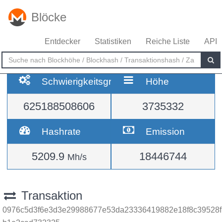
Blöcke
Entdecker
Statistiken
Reiche Liste
API
Schwierigkeitsgrad
Höhe
625188508606
3735332
Hashrate
Emission
5209.9
18446744
Mh/s
Transaktion
0976c5d3f6e3d3e29988677e53da23336419882e18f8c39528f