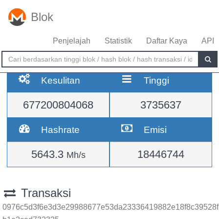
Blok
Penjelajah
Statistik
Daftar Kaya
API
Kesulitan
Tinggi
677200804068
3735637
Hashrate
Emisi
5643.3
18446744
Mh/s
Transaksi
0976c5d3f6e3d3e29988677e53da23336419882e18f8c39528f