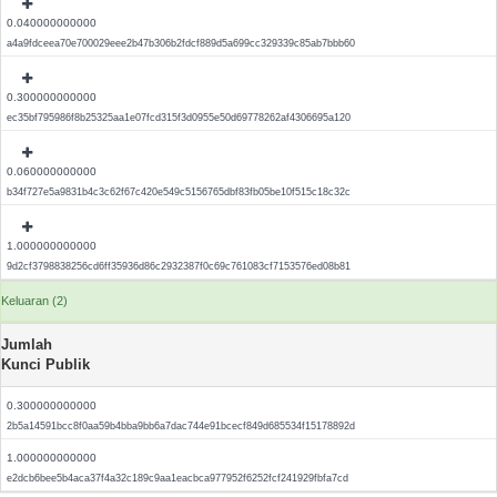
0.040000000000
a4a9fdceea70e700029eee2b47b306b2fdcf889d5a699cc329339c85ab7bbb60
0.300000000000
ec35bf795986f8b25325aa1e07fcd315f3d0955e50d69778262af4306695a120
0.060000000000
b34f727e5a9831b4c3c62f67c420e549c5156765dbf83fb05be10f515c18c32c
1.000000000000
9d2cf3798838256cd6ff35936d86c2932387f0c69c761083cf7153576ed08b81
Keluaran (2)
Jumlah
Kunci Publik
0.300000000000
2b5a14591bcc8f0aa59b4bba9bb6a7dac744e91bcecf849d685534f15178892d
1.000000000000
e2dcb6bee5b4aca37f4a32c189c9aa1eacbca977952f6252fcf241929fbfa7cd