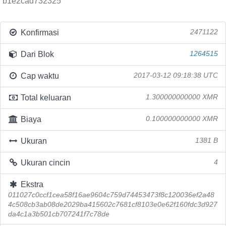
b1e2cad732325
Konfirmasi
2471122
Dari Blok
1264515
Cap waktu
2017-03-12 09:18:38 UTC
Total keluaran
1.300000000000 XMR
Biaya
0.100000000000 XMR
Ukuran
1381 B
Ukuran cincin
4
Ekstra
011027c0ccf1cea58f16ae9604c759d74453473f8c120036ef2a48
4c508cb3ab08de2029ba415602c7681cf8103e0e62f160fdc3d927
da4c1a3b501cb707241f7c78de