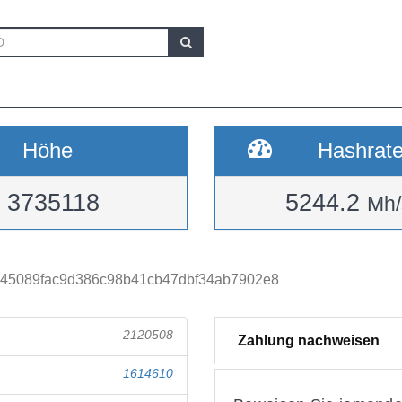
Höhe
Hashrat
3735118
5244.2
Mh/
45089fac9d386c98b41cb47dbf34ab7902e8
2120508
Zahlung nachweisen
1614610