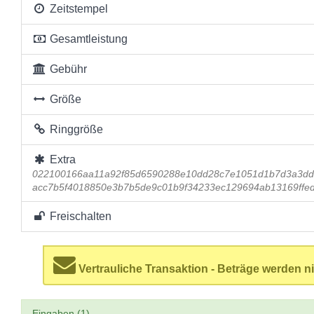
Zeitstempel
Gesamtleistung
Gebühr
Größe
Ringgröße
Extra
022100166aa11a92f85d6590288e10dd28c7e1051d1b7d3a3d
acc7b5f4018850e3b7b5de9c01b9f34233ec129694ab13169ffe
Freischalten
Vertrauliche Transaktion - Beträge werden ni
Eingaben (1)