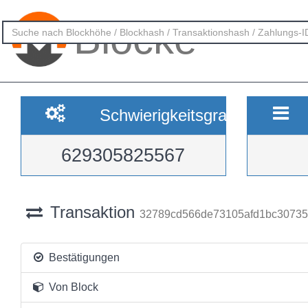
Blöcke
Schwierigkeitsgrad
629305825567
Transaktion
32789cd566de73105afd1bc30735
Bestätigungen
Von Block