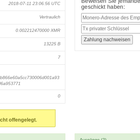
Beweisen Sie jemandem
2018-07-11 23:06:56 UTC
geschickt haben:
Vertraulich
0.002212470000 XMR
13225 B
7
db866e60a5cc730006d001a93
d6a953771
0
cht offengelegt.
Ausgänge (2)