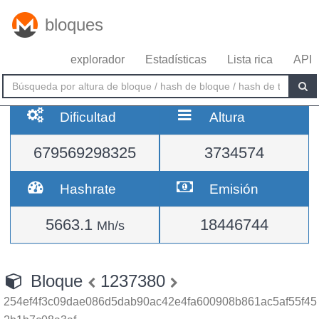
bloques
explorador
Estadísticas
Lista rica
API
Dificultad
Altura
679569298325
3734574
Hashrate
Emisión
5663.1
18446744
Mh/s
Bloque
1237380
254ef4f3c09dae086d5dab90ac42e4fa600908b861ac5af55f45