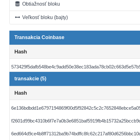
Obtiažnosť bloku
Veľkosť bloku (bajty)
Transakcia Coinbase
Hash
573429f5dafb548be4c9add50e38ec183ada78cb02c663d5e57b
transakcie (5)
Hash
6e136bdbdd1e6797194869f00d5f92842c5c2c7652848ebce5a0
f2601d99bc4310b6f7e7a0b3e6851baf5919fb4b15732a25bccb9
6ed664d9ce4b8ff71312ba9b74bdffc8fc62c217af80d6256bbc10