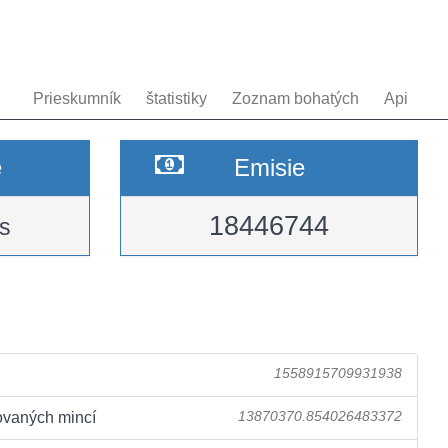
Prieskumník
štatistiky
Zoznam bohatých
Api
e
Emisie
18446744
s
1558915709931938
ovaných mincí
13870370.854026483372