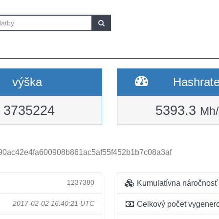
výška
Hashrat
3735224
5393.3
Mh/
90ac42e4fa600908b861ac5af55f452b1b7c08a3af
1237380
Kumulatívna náročnosť
2017-02-02 16:40:21 UTC
Celkový počet vygener