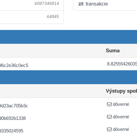
6087346814
transakcie
64845
Suma
8.8255542603
96c2e36c0ec5
Výstupy spo
dôverné
9d23ac705b3c
dôverné
d0b692b1338
dôverné
d335024595