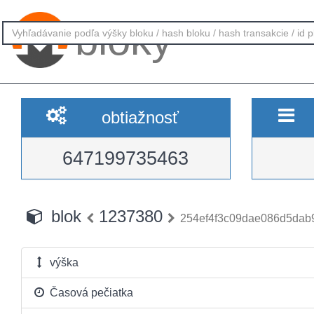
bloky
obtiažnosť
647199735463
blok
1237380
254ef4f3c09dae086d5dab
výška
Časová pečiatka