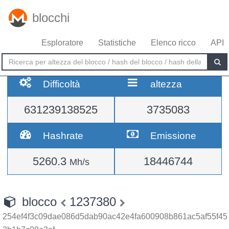
blocchi
Esploratore
Statistiche
Elenco ricco
API
Difficoltà
altezza
631239138525
3735083
Hashrate
Emissione
5260.3
18446744
Mh/s
blocco
1237380
254ef4f3c09dae086d5dab90ac42e4fa600908b861ac5af55f45