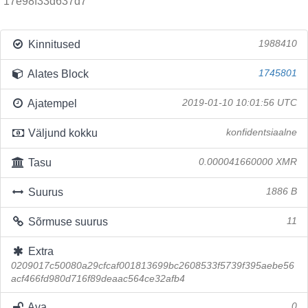
17e98f33d637d7
Kinnitused
1988410
Alates Block
1745801
Ajatempel
2019-01-10 10:01:56 UTC
Väljund kokku
konfidentsiaalne
Tasu
0.000041660000 XMR
Suurus
1886 B
Sõrmuse suurus
11
Extra
0209017c50080a29cfcaf001813699bc2608533f5739f395aebe56
acf466fd980d716f89deaac564ce32afb4
Ava
0