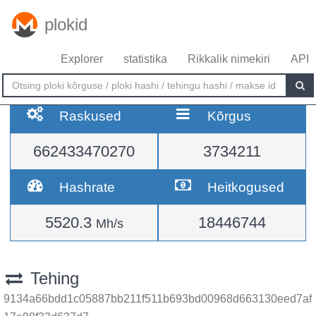
plokid
Explorer
statistika
Rikkalik nimekiri
API
Raskused
Kõrgus
662433470270
3734211
Hashrate
Heitkogused
5520.3
18446744
Mh/s
Tehing
9134a66bdd1c05887bb211f511b693bd00968d663130eed7af