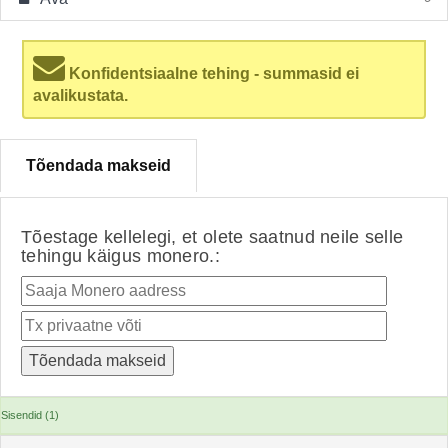
Konfidentsiaalne tehing - summasid ei
avalikustata.
Tõendada makseid
Tõestage kellelegi, et olete saatnud neile selle
tehingu käigus monero.:
Sisendid (1)